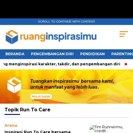
SCROLL TO CONTINUE WITH CONTENT
BERANDA
PENGEMBANGAN DIRI
PENDIDIKAN
PARENTIN
ng menginspirasi karakter, takdir, dan pengembangan diri
T
Topik
Run To Care
Arena
Inspirasi Run To Care bersama