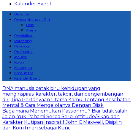
Kalender Event
Beranda
Pengembangan Diri
Hobi
Arena
Pendidikan
Parenting
Psikologi
Profesional
Industri
Kolom
Keuangan
Komunitas
Kalender Event
DNA manusia cetak biru kehidupan yang
menginspirasi karakter, takdir, dan pengembangan
diri
Tiga Pertanyaan Utama Kamu Tentang Kesehatan
Mental & Cara Mengelolanya Dengan Bijak
Bagaimana Menemukan Passionmu?
Biar tidak salah
Jalan, Yuk Pahami Serba Serbi Attitude/Sikap dan
Karakter
Kutipan Inspiratif John C Maxwell, Disiplin
dan Komitmen sebagai Kunci