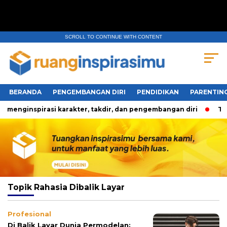
SCROLL TO CONTINUE WITH CONTENT
BERANDA
PENGEMBANGAN DIRI
PENDIDIKAN
PARENTIN
menginspirasi karakter, takdir, dan pengembangan diri
Tig
Topik
Rahasia Dibalik Layar
Profesional
Di Balik Layar Dunia Permodelan: