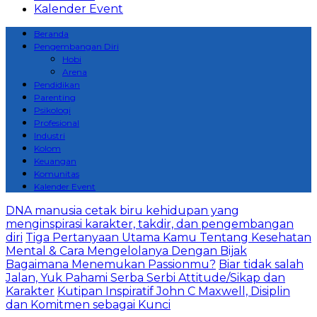
Kalender Event
Beranda
Pengembangan Diri
Hobi
Arena
Pendidikan
Parenting
Psikologi
Profesional
Industri
Kolom
Keuangan
Komunitas
Kalender Event
DNA manusia cetak biru kehidupan yang
menginspirasi karakter, takdir, dan pengembangan
diri
Tiga Pertanyaan Utama Kamu Tentang Kesehatan
Mental & Cara Mengelolanya Dengan Bijak
Bagaimana Menemukan Passionmu?
Biar tidak salah
Jalan, Yuk Pahami Serba Serbi Attitude/Sikap dan
Karakter
Kutipan Inspiratif John C Maxwell, Disiplin
dan Komitmen sebagai Kunci