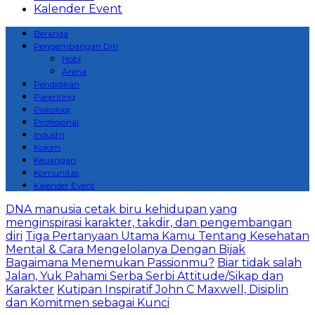
Kalender Event
Beranda
Pengembangan Diri
Hobi
Arena
Pendidikan
Parenting
Psikologi
Profesional
Industri
Kolom
Keuangan
Komunitas
Kalender Event
DNA manusia cetak biru kehidupan yang
menginspirasi karakter, takdir, dan pengembangan
diri
Tiga Pertanyaan Utama Kamu Tentang Kesehatan
Mental & Cara Mengelolanya Dengan Bijak
Bagaimana Menemukan Passionmu?
Biar tidak salah
Jalan, Yuk Pahami Serba Serbi Attitude/Sikap dan
Karakter
Kutipan Inspiratif John C Maxwell, Disiplin
dan Komitmen sebagai Kunci