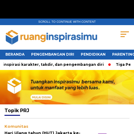
SCROLL TO CONTINUE WITH CONTENT
BERANDA
PENGEMBANGAN DIRI
PENDIDIKAN
PARENTIN
pirasi karakter, takdir, dan pengembangan diri
Tiga Pertan
Topik
PRJ
Komunitas
Hari Ulang tahun (HUT) Jakarta ke-