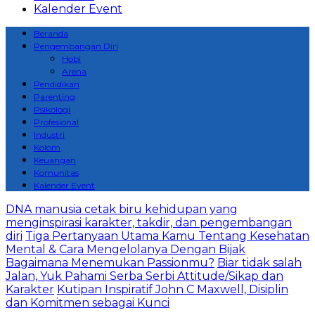
Kalender Event
Beranda
Pengembangan Diri
Hobi
Arena
Pendidikan
Parenting
Psikologi
Profesional
Industri
Kolom
Keuangan
Komunitas
Kalender Event
DNA manusia cetak biru kehidupan yang
menginspirasi karakter, takdir, dan pengembangan
diri
Tiga Pertanyaan Utama Kamu Tentang Kesehatan
Mental & Cara Mengelolanya Dengan Bijak
Bagaimana Menemukan Passionmu?
Biar tidak salah
Jalan, Yuk Pahami Serba Serbi Attitude/Sikap dan
Karakter
Kutipan Inspiratif John C Maxwell, Disiplin
dan Komitmen sebagai Kunci