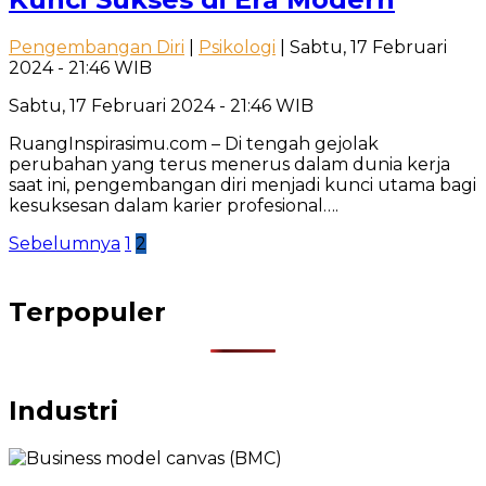
Pengembangan Diri
|
Psikologi
| Sabtu, 17 Februari
2024 - 21:46 WIB
Sabtu, 17 Februari 2024 - 21:46 WIB
RuangInspirasimu.com – Di tengah gejolak
perubahan yang terus menerus dalam dunia kerja
saat ini, pengembangan diri menjadi kunci utama bagi
kesuksesan dalam karier profesional….
Paginasi
Sebelumnya
1
2
pos
Terpopuler
Industri