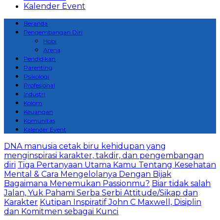
Kalender Event
Beranda
Pengembangan Diri
Hobi
Arena
Pendidikan
Parenting
Psikologi
Profesional
Industri
Kolom
Keuangan
Komunitas
Kalender Event
DNA manusia cetak biru kehidupan yang
menginspirasi karakter, takdir, dan pengembangan
diri
Tiga Pertanyaan Utama Kamu Tentang Kesehatan
Mental & Cara Mengelolanya Dengan Bijak
Bagaimana Menemukan Passionmu?
Biar tidak salah
Jalan, Yuk Pahami Serba Serbi Attitude/Sikap dan
Karakter
Kutipan Inspiratif John C Maxwell, Disiplin
dan Komitmen sebagai Kunci