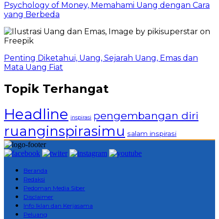
Psychology of Money, Memahami Uang dengan Cara
yang Berbeda
Penting Diketahui, Uang, Sejarah Uang, Emas dan
Mata Uang Fiat
Topik Terhangat
Headline
pengembangan diri
inspirasi
ruanginspirasimu
salam inspirasi
Beranda
Redaksi
Pedoman Media Siber
Disclaimer
Info Iklan dan Kerjasama
Peluang