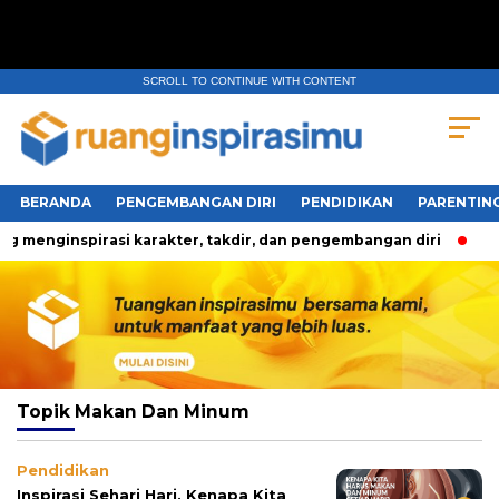
SCROLL TO CONTINUE WITH CONTENT
BERANDA
PENGEMBANGAN DIRI
PENDIDIKAN
PARENTIN
 menginspirasi karakter, takdir, dan pengembangan diri
Tig
Topik
Makan Dan Minum
Pendidikan
Inspirasi Sehari Hari, Kenapa Kita