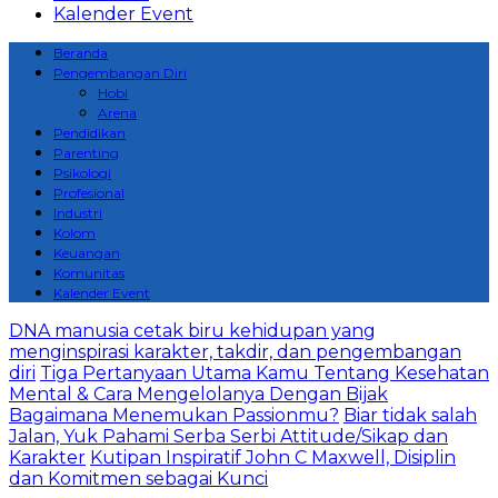
Kalender Event
Beranda
Pengembangan Diri
Hobi
Arena
Pendidikan
Parenting
Psikologi
Profesional
Industri
Kolom
Keuangan
Komunitas
Kalender Event
DNA manusia cetak biru kehidupan yang
menginspirasi karakter, takdir, dan pengembangan
diri
Tiga Pertanyaan Utama Kamu Tentang Kesehatan
Mental & Cara Mengelolanya Dengan Bijak
Bagaimana Menemukan Passionmu?
Biar tidak salah
Jalan, Yuk Pahami Serba Serbi Attitude/Sikap dan
Karakter
Kutipan Inspiratif John C Maxwell, Disiplin
dan Komitmen sebagai Kunci