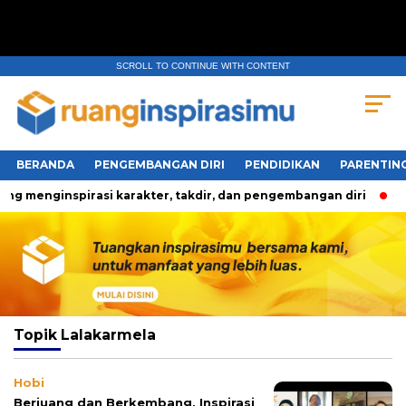
SCROLL TO CONTINUE WITH CONTENT
BERANDA
PENGEMBANGAN DIRI
PENDIDIKAN
PARENTIN
g menginspirasi karakter, takdir, dan pengembangan diri
T
Topik
Lalakarmela
Hobi
Berjuang dan Berkembang, Inspirasi