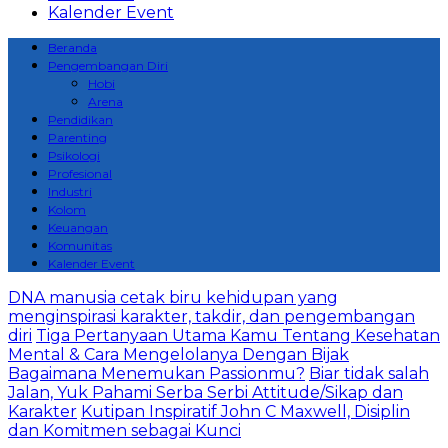
Kalender Event
Beranda
Pengembangan Diri
Hobi
Arena
Pendidikan
Parenting
Psikologi
Profesional
Industri
Kolom
Keuangan
Komunitas
Kalender Event
DNA manusia cetak biru kehidupan yang
menginspirasi karakter, takdir, dan pengembangan
diri
Tiga Pertanyaan Utama Kamu Tentang Kesehatan
Mental & Cara Mengelolanya Dengan Bijak
Bagaimana Menemukan Passionmu?
Biar tidak salah
Jalan, Yuk Pahami Serba Serbi Attitude/Sikap dan
Karakter
Kutipan Inspiratif John C Maxwell, Disiplin
dan Komitmen sebagai Kunci