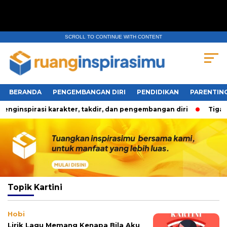
SCROLL TO CONTINUE WITH CONTENT
BERANDA
PENGEMBANGAN DIRI
PENDIDIKAN
PARENTIN
nginspirasi karakter, takdir, dan pengembangan diri
Tiga P
Topik
Kartini
Hobi
Lirik Lagu Memang Kenapa Bila Aku