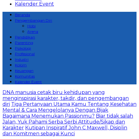
Kalender Event
Beranda
Pengembangan Diri
Hobi
Arena
Pendidikan
Parenting
Psikologi
Profesional
Industri
Kolom
Keuangan
Komunitas
Kalender Event
DNA manusia cetak biru kehidupan yang
menginspirasi karakter, takdir, dan pengembangan
diri
Tiga Pertanyaan Utama Kamu Tentang Kesehatan
Mental & Cara Mengelolanya Dengan Bijak
Bagaimana Menemukan Passionmu?
Biar tidak salah
Jalan, Yuk Pahami Serba Serbi Attitude/Sikap dan
Karakter
Kutipan Inspiratif John C Maxwell, Disiplin
dan Komitmen sebagai Kunci