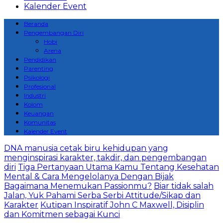
Kalender Event
Beranda
Pengembangan Diri
Hobi
Arena
Pendidikan
Parenting
Psikologi
Profesional
Industri
Kolom
Keuangan
Komunitas
Kalender Event
DNA manusia cetak biru kehidupan yang
menginspirasi karakter, takdir, dan pengembangan
diri
Tiga Pertanyaan Utama Kamu Tentang Kesehatan
Mental & Cara Mengelolanya Dengan Bijak
Bagaimana Menemukan Passionmu?
Biar tidak salah
Jalan, Yuk Pahami Serba Serbi Attitude/Sikap dan
Karakter
Kutipan Inspiratif John C Maxwell, Disiplin
dan Komitmen sebagai Kunci