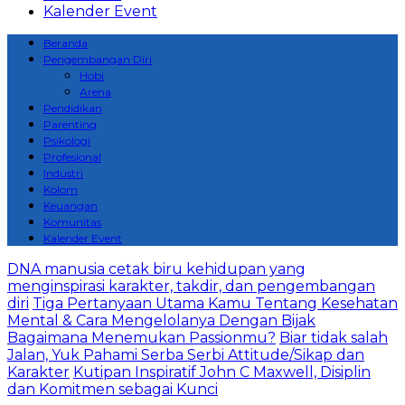
Kalender Event
Beranda
Pengembangan Diri
Hobi
Arena
Pendidikan
Parenting
Psikologi
Profesional
Industri
Kolom
Keuangan
Komunitas
Kalender Event
DNA manusia cetak biru kehidupan yang
menginspirasi karakter, takdir, dan pengembangan
diri
Tiga Pertanyaan Utama Kamu Tentang Kesehatan
Mental & Cara Mengelolanya Dengan Bijak
Bagaimana Menemukan Passionmu?
Biar tidak salah
Jalan, Yuk Pahami Serba Serbi Attitude/Sikap dan
Karakter
Kutipan Inspiratif John C Maxwell, Disiplin
dan Komitmen sebagai Kunci