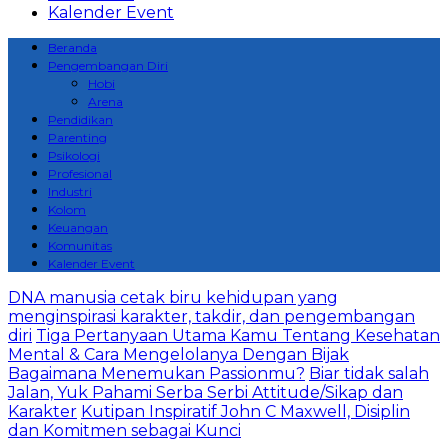
Kalender Event
Beranda
Pengembangan Diri
Hobi
Arena
Pendidikan
Parenting
Psikologi
Profesional
Industri
Kolom
Keuangan
Komunitas
Kalender Event
DNA manusia cetak biru kehidupan yang
menginspirasi karakter, takdir, dan pengembangan
diri
Tiga Pertanyaan Utama Kamu Tentang Kesehatan
Mental & Cara Mengelolanya Dengan Bijak
Bagaimana Menemukan Passionmu?
Biar tidak salah
Jalan, Yuk Pahami Serba Serbi Attitude/Sikap dan
Karakter
Kutipan Inspiratif John C Maxwell, Disiplin
dan Komitmen sebagai Kunci