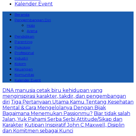
Kalender Event
Beranda
Pengembangan Diri
Hobi
Arena
Pendidikan
Parenting
Psikologi
Profesional
Industri
Kolom
Keuangan
Komunitas
Kalender Event
DNA manusia cetak biru kehidupan yang
menginspirasi karakter, takdir, dan pengembangan
diri
Tiga Pertanyaan Utama Kamu Tentang Kesehatan
Mental & Cara Mengelolanya Dengan Bijak
Bagaimana Menemukan Passionmu?
Biar tidak salah
Jalan, Yuk Pahami Serba Serbi Attitude/Sikap dan
Karakter
Kutipan Inspiratif John C Maxwell, Disiplin
dan Komitmen sebagai Kunci