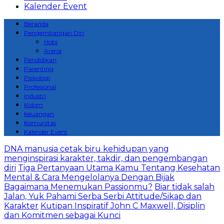
Kalender Event
Beranda
Pengembangan Diri
Hobi
Arena
Pendidikan
Parenting
Psikologi
Profesional
Industri
Kolom
Keuangan
Komunitas
Kalender Event
DNA manusia cetak biru kehidupan yang
menginspirasi karakter, takdir, dan pengembangan
diri
Tiga Pertanyaan Utama Kamu Tentang Kesehatan
Mental & Cara Mengelolanya Dengan Bijak
Bagaimana Menemukan Passionmu?
Biar tidak salah
Jalan, Yuk Pahami Serba Serbi Attitude/Sikap dan
Karakter
Kutipan Inspiratif John C Maxwell, Disiplin
dan Komitmen sebagai Kunci