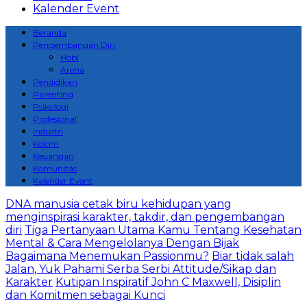
Kalender Event
Beranda
Pengembangan Diri
Hobi
Arena
Pendidikan
Parenting
Psikologi
Profesional
Industri
Kolom
Keuangan
Komunitas
Kalender Event
DNA manusia cetak biru kehidupan yang
menginspirasi karakter, takdir, dan pengembangan
diri
Tiga Pertanyaan Utama Kamu Tentang Kesehatan
Mental & Cara Mengelolanya Dengan Bijak
Bagaimana Menemukan Passionmu?
Biar tidak salah
Jalan, Yuk Pahami Serba Serbi Attitude/Sikap dan
Karakter
Kutipan Inspiratif John C Maxwell, Disiplin
dan Komitmen sebagai Kunci