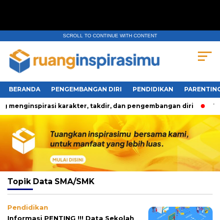
SCROLL TO CONTINUE WITH CONTENT
BERANDA
PENGEMBANGAN DIRI
PENDIDIKAN
PARENTIN
 menginspirasi karakter, takdir, dan pengembangan diri
Tig
Topik
Data SMA/SMK
Pendidikan
Informasi PENTING !!! Data Sekolah