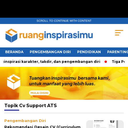
SCROLL TO CONTINUE WITH CONTENT
BERANDA
PENGEMBANGAN DIRI
PENDIDIKAN
PARENTIN
irasi karakter, takdir, dan pengembangan diri
Tiga Pertan
Topik
Cv Support ATS
Pengembangan Diri
Rekomendasi Desain CV (Curriculum