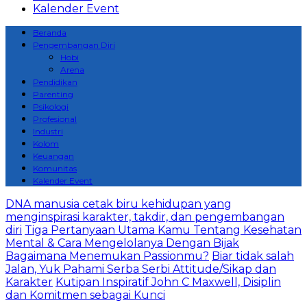
Kalender Event
Beranda
Pengembangan Diri
Hobi
Arena
Pendidikan
Parenting
Psikologi
Profesional
Industri
Kolom
Keuangan
Komunitas
Kalender Event
DNA manusia cetak biru kehidupan yang
menginspirasi karakter, takdir, dan pengembangan
diri
Tiga Pertanyaan Utama Kamu Tentang Kesehatan
Mental & Cara Mengelolanya Dengan Bijak
Bagaimana Menemukan Passionmu?
Biar tidak salah
Jalan, Yuk Pahami Serba Serbi Attitude/Sikap dan
Karakter
Kutipan Inspiratif John C Maxwell, Disiplin
dan Komitmen sebagai Kunci