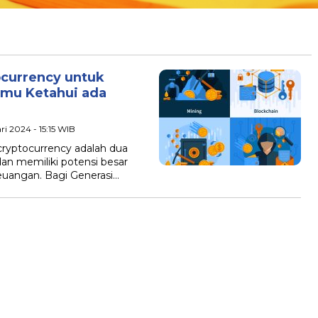
ocurrency untuk
amu Ketahui ada
ri 2024 - 15:15 WIB
cryptocurrency adalah dua
dan memiliki potensi besar
euangan. Bagi Generasi…