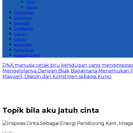
Hobi
Arena
Pendidikan
Parenting
Psikologi
Profesional
Industri
Kolom
Keuangan
Komunitas
Kalender Event
DNA manusia cetak biru kehidupan yang menginspirasi 
Mengelolanya Dengan Bijak
Bagaimana Menemukan P
Maxwell, Disiplin dan Komitmen sebagai Kunci
Topik
bila aku jatuh cinta