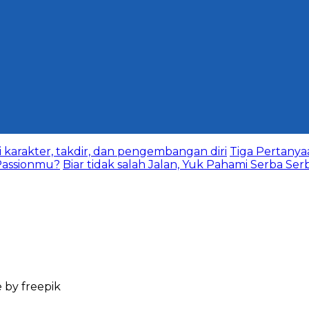
karakter, takdir, dan pengembangan diri
Tiga Pertany
assionmu?
Biar tidak salah Jalan, Yuk Pahami Serba Ser