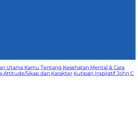
aan Utama Kamu Tentang Kesehatan Mental & Cara
bi Attitude/Sikap dan Karakter
Kutipan Inspiratif John C