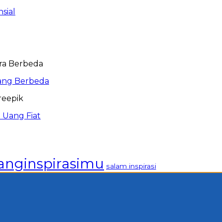
sial
ang Berbeda
 Uang Fiat
anginspirasimu
salam inspirasi