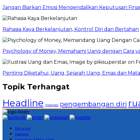
Jangan Biarkan Emosi Mengendalikan Keputusan Finan
Rahasia Kaya Berkelanjutan, Kontrol Diri dan Bertahan
Psychology of Money, Memahami Uang dengan Cara y
Penting Diketahui, Uang, Sejarah Uang, Emas dan Mata
Topik Terhangat
Headline
ru
pengembangan diri
inspirasi
Beranda
Redaksi
Pedoman Media Siber