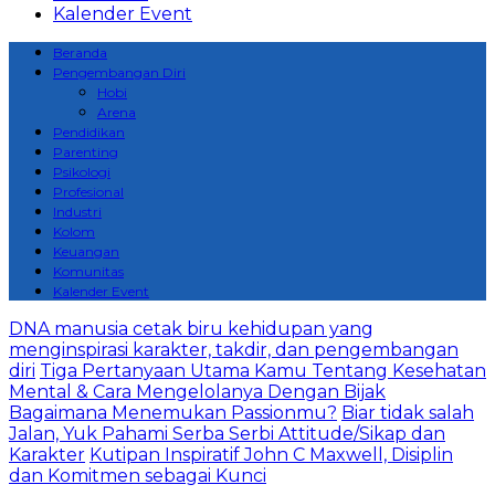
Kalender Event
Beranda
Pengembangan Diri
Hobi
Arena
Pendidikan
Parenting
Psikologi
Profesional
Industri
Kolom
Keuangan
Komunitas
Kalender Event
DNA manusia cetak biru kehidupan yang
menginspirasi karakter, takdir, dan pengembangan
diri
Tiga Pertanyaan Utama Kamu Tentang Kesehatan
Mental & Cara Mengelolanya Dengan Bijak
Bagaimana Menemukan Passionmu?
Biar tidak salah
Jalan, Yuk Pahami Serba Serbi Attitude/Sikap dan
Karakter
Kutipan Inspiratif John C Maxwell, Disiplin
dan Komitmen sebagai Kunci