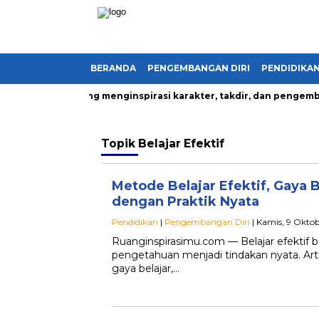
BERANDA
PENGEMBANGAN DIRI
PENDIDIKA
ru kehidupan yang menginspirasi karakter, takdir, dan pengemban
Topik
Belajar Efektif
Metode Belajar Efektif, Gaya B
dengan Praktik Nyata
Pendidikan
|
Pengembangan Diri
| Kamis, 9 Oktob
Ruanginspirasimu.com — Belajar efektif
pengetahuan menjadi tindakan nyata. A
gaya belajar,…