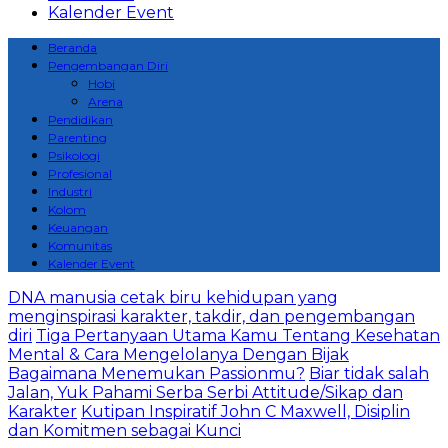
Kalender Event
Beranda
Pengembangan Diri
Hobi
Arena
Pendidikan
Parenting
Psikologi
Profesional
Industri
Kolom
Keuangan
Komunitas
Kalender Event
DNA manusia cetak biru kehidupan yang
menginspirasi karakter, takdir, dan pengembangan
diri
Tiga Pertanyaan Utama Kamu Tentang Kesehatan
Mental & Cara Mengelolanya Dengan Bijak
Bagaimana Menemukan Passionmu?
Biar tidak salah
Jalan, Yuk Pahami Serba Serbi Attitude/Sikap dan
Karakter
Kutipan Inspiratif John C Maxwell, Disiplin
dan Komitmen sebagai Kunci