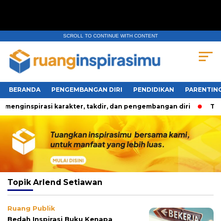
SCROLL TO CONTINUE WITH CONTENT
BERANDA
PENGEMBANGAN DIRI
PENDIDIKAN
PARENTIN
enginspirasi karakter, takdir, dan pengembangan diri
Tiga
Topik
Arlend Setiawan
Ruang Publik
Bedah Inspirasi Buku Kenapa