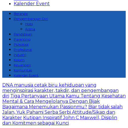
Kalender Event
Beranda
Pengembangan Diri
Hobi
Arena
Pendidikan
Parenting
Psikologi
Profesional
Industri
Kolom
Keuangan
Komunitas
Kalender Event
DNA manusia cetak biru kehidupan yang
menginspirasi karakter, takdir, dan pengembangan
diri
Tiga Pertanyaan Utama Kamu Tentang Kesehatan
Mental & Cara Mengelolanya Dengan Bijak
Bagaimana Menemukan Passionmu?
Biar tidak salah
Jalan, Yuk Pahami Serba Serbi Attitude/Sikap dan
Karakter
Kutipan Inspiratif John C Maxwell, Disiplin
dan Komitmen sebagai Kunci