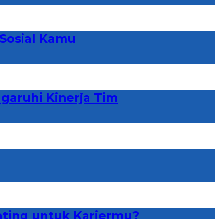
 Sosial Kamu
garuhi Kinerja Tim
enting untuk Kariermu?