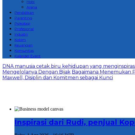
Hobi
Arena
Pendidikan
Parenting
Psikologi
Profesional
Industri
Kolom
Keuangan
Komunitas
Kalender Event
DNA manusia cetak biru kehidupan yang menginspirasi 
Mengelolanya Dengan Bijak
Bagaimana Menemukan P
Maxwell, Disiplin dan Komitmen sebagai Kunci
Inspirasi dari Rudi, penjual K