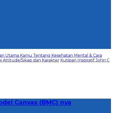
aan Utama Kamu Tentang Kesehatan Mental & Cara
bi Attitude/Sikap dan Karakter
Kutipan Inspiratif John C
Model Canvas (BMC) nya