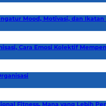
gatur Mood, Motivasi, dan Ikatan
isasi, Cara Emosi Kolektif Mempen
rganisasi
tional Fitness, Mana yang Lebih P