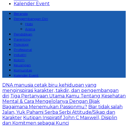
Kalender Event
Beranda
Pengembangan Diri
Hobi
Arena
Pendidikan
Parenting
Psikologi
Profesional
Industri
Kolom
Keuangan
Komunitas
Kalender Event
DNA manusia cetak biru kehidupan yang
menginspirasi karakter, takdir, dan pengembangan
diri
Tiga Pertanyaan Utama Kamu Tentang Kesehatan
Mental & Cara Mengelolanya Dengan Bijak
Bagaimana Menemukan Passionmu?
Biar tidak salah
Jalan, Yuk Pahami Serba Serbi Attitude/Sikap dan
Karakter
Kutipan Inspiratif John C Maxwell, Disiplin
dan Komitmen sebagai Kunci