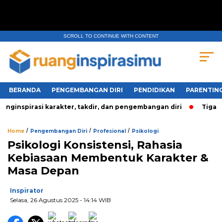
SCROLL TO CONTINUE WITH CONTENT
BERANDA
PENGEMBANGAN DIRI
PENDIDIKAN
PARENTIN
inspirasi karakter, takdir, dan pengembangan diri
Tiga Pe
/
/
/
Home
Pengembangan Diri
Profesional
Psikologi
Psikologi Konsistensi, Rahasia
Kebiasaan Membentuk Karakter &
Masa Depan
Inspirator
Selasa, 26 Agustus 2025
- 14:14 WIB