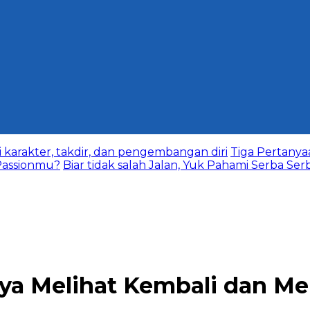
karakter, takdir, dan pengembangan diri
Tiga Pertany
assionmu?
Biar tidak salah Jalan, Yuk Pahami Serba Ser
ya Melihat Kembali dan 