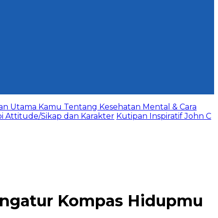
aan Utama Kamu Tentang Kesehatan Mental & Cara
bi Attitude/Sikap dan Karakter
Kutipan Inspiratif John C
Mengatur Kompas Hidupmu