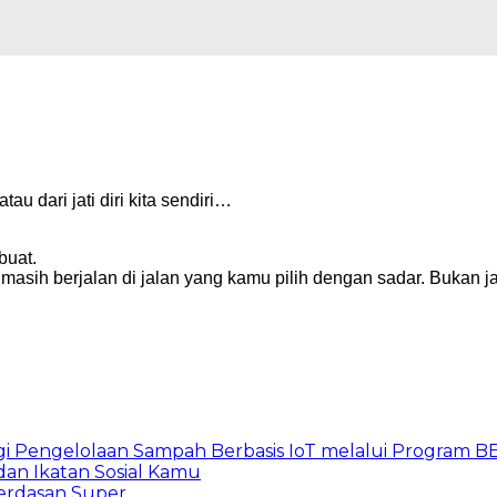
tau dari jati diri kita sendiri…
buat.
h berjalan di jalan yang kamu pilih dengan sadar. Bukan jal
gi Pengelolaan Sampah Berbasis IoT melalui Program 
an Ikatan Sosial Kamu
erdasan Super