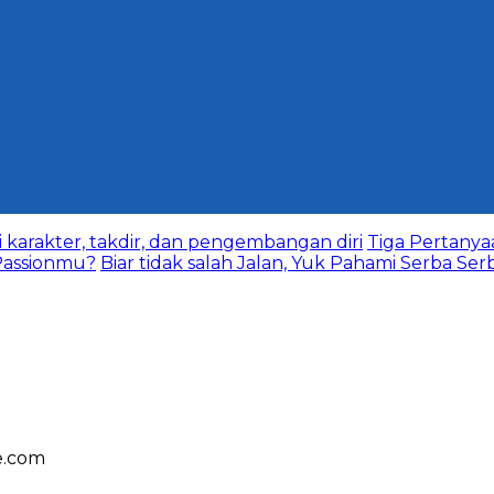
karakter, takdir, dan pengembangan diri
Tiga Pertany
assionmu?
Biar tidak salah Jalan, Yuk Pahami Serba Ser