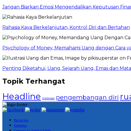
Jangan Biarkan Emosi Mengendalikan Keputusan Finan
Rahasia Kaya Berkelanjutan, Kontrol Diri dan Bertahan
Psychology of Money, Memahami Uang dengan Cara y
Penting Diketahui, Uang, Sejarah Uang, Emas dan Mata
Topik Terhangat
Headline
ru
pengembangan diri
inspirasi
Beranda
Redaksi
Pedoman Media Siber