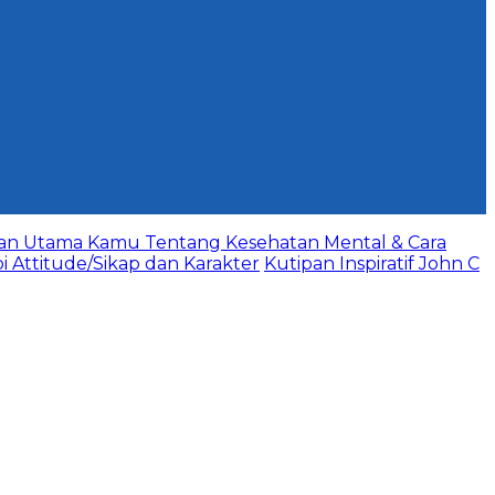
aan Utama Kamu Tentang Kesehatan Mental & Cara
bi Attitude/Sikap dan Karakter
Kutipan Inspiratif John C