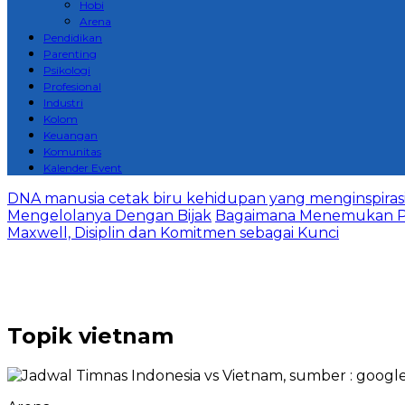
Hobi
Arena
Pendidikan
Parenting
Psikologi
Profesional
Industri
Kolom
Keuangan
Komunitas
Kalender Event
DNA manusia cetak biru kehidupan yang menginspirasi 
Mengelolanya Dengan Bijak
Bagaimana Menemukan P
Maxwell, Disiplin dan Komitmen sebagai Kunci
Topik
vietnam