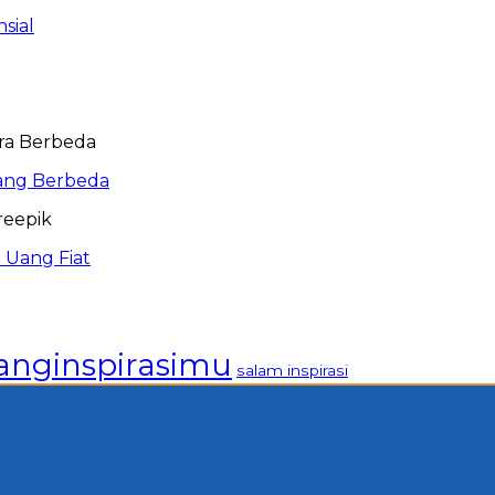
sial
ang Berbeda
 Uang Fiat
anginspirasimu
salam inspirasi