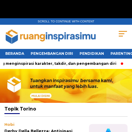
SCROLL TO CONTINUE WITH CONTENT
BERANDA
PENGEMBANGAN DIRI
PENDIDIKAN
PARENTIN
 menginspirasi karakter, takdir, dan pengembangan diri
Tig
Topik
Torino
Hobi
Derby Della Bellezza: Antisipasi