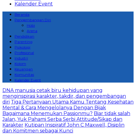
Kalender Event
Beranda
Pengembangan Diri
Hobi
Arena
Pendidikan
Parenting
Psikologi
Profesional
Industri
Kolom
Keuangan
Komunitas
Kalender Event
DNA manusia cetak biru kehidupan yang
menginspirasi karakter, takdir, dan pengembangan
diri
Tiga Pertanyaan Utama Kamu Tentang Kesehatan
Mental & Cara Mengelolanya Dengan Bijak
Bagaimana Menemukan Passionmu?
Biar tidak salah
Jalan, Yuk Pahami Serba Serbi Attitude/Sikap dan
Karakter
Kutipan Inspiratif John C Maxwell, Disiplin
dan Komitmen sebagai Kunci