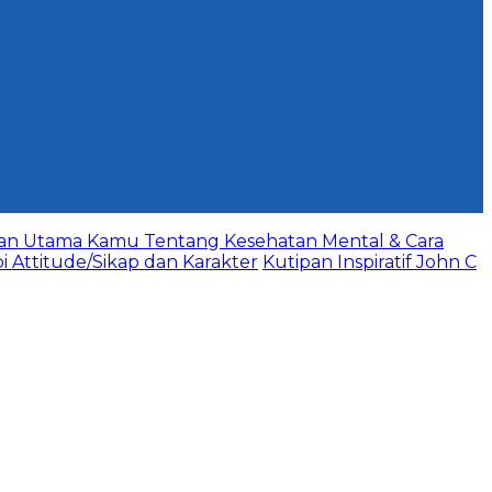
aan Utama Kamu Tentang Kesehatan Mental & Cara
bi Attitude/Sikap dan Karakter
Kutipan Inspiratif John C