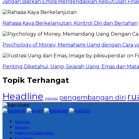
Jangan Biarkan Emosi Mengendalikan Keputusan Finan
Rahasia Kaya Berkelanjutan, Kontrol Diri dan Bertahan
Psychology of Money, Memahami Uang dengan Cara y
Penting Diketahui, Uang, Sejarah Uang, Emas dan Mata
Topik Terhangat
Headline
ru
pengembangan diri
inspirasi
Beranda
Redaksi
Pedoman Media Siber
Disclaimer