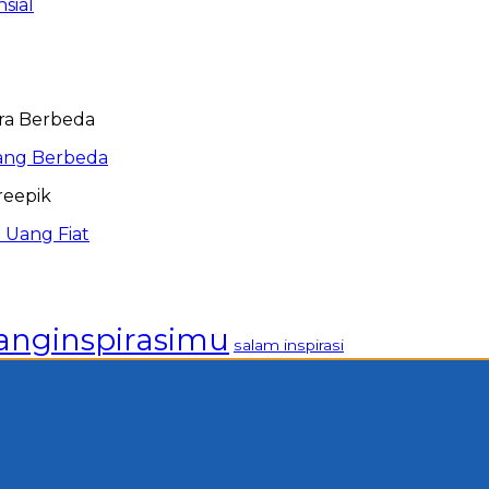
sial
ang Berbeda
 Uang Fiat
anginspirasimu
salam inspirasi