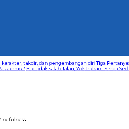
karakter, takdir, dan pengembangan diri
Tiga Pertany
assionmu?
Biar tidak salah Jalan, Yuk Pahami Serba Ser