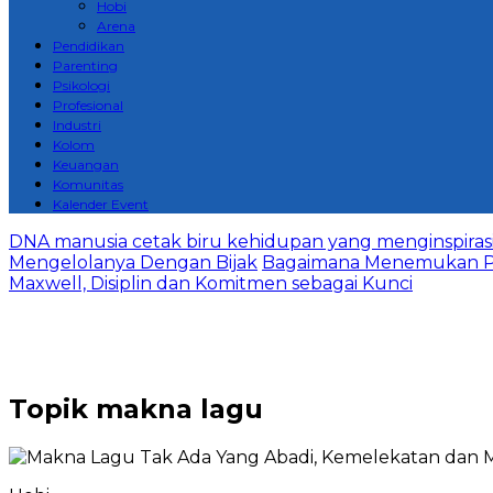
Hobi
Arena
Pendidikan
Parenting
Psikologi
Profesional
Industri
Kolom
Keuangan
Komunitas
Kalender Event
DNA manusia cetak biru kehidupan yang menginspirasi 
Mengelolanya Dengan Bijak
Bagaimana Menemukan P
Maxwell, Disiplin dan Komitmen sebagai Kunci
Topik
makna lagu