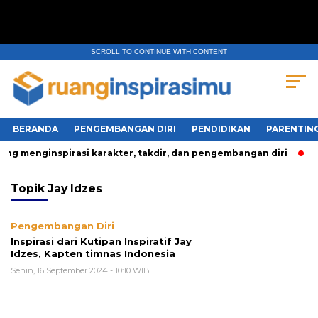
SCROLL TO CONTINUE WITH CONTENT
BERANDA
PENGEMBANGAN DIRI
PENDIDIKAN
PARENTIN
ng menginspirasi karakter, takdir, dan pengembangan diri
T
Topik
Jay Idzes
Pengembangan Diri
Inspirasi dari Kutipan Inspiratif Jay
Idzes, Kapten timnas Indonesia
Senin, 16 September 2024 - 10:10 WIB