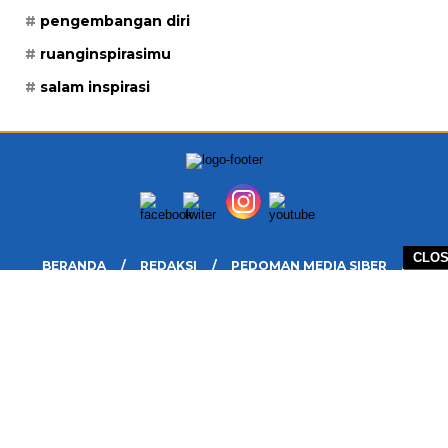
pengembangan diri
ruanginspirasimu
salam inspirasi
CLO
BERANDA
REDAKSI
PEDOMAN MEDIA SIBER
DISCLAIMER
INFO IKLAN DAN KERJASAMA
PELUANG
COPYRIGHT © 2026 RUANG INSPIRASIMU - ALL RIGHTS RESERVED