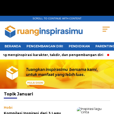
SCROLL TO CONTINUE WITH CONTENT
BERANDA
PENGEMBANGAN DIRI
PENDIDIKAN
PARENTIN
ng menginspirasi karakter, takdir, dan pengembangan diri
T
Topik
Januari
Hobi
Kompilasi Inspirasi dari 3 Lagu