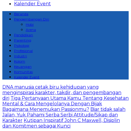
Kalender Event
Beranda
Pengembangan Diri
Hobi
Arena
Pendidikan
Parenting
Psikologi
Profesional
Industri
Kolom
Keuangan
Komunitas
Kalender Event
DNA manusia cetak biru kehidupan yang
menginspirasi karakter, takdir, dan pengembangan
diri
Tiga Pertanyaan Utama Kamu Tentang Kesehatan
Mental & Cara Mengelolanya Dengan Bijak
Bagaimana Menemukan Passionmu?
Biar tidak salah
Jalan, Yuk Pahami Serba Serbi Attitude/Sikap dan
Karakter
Kutipan Inspiratif John C Maxwell, Disiplin
dan Komitmen sebagai Kunci