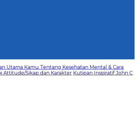
aan Utama Kamu Tentang Kesehatan Mental & Cara
bi Attitude/Sikap dan Karakter
Kutipan Inspiratif John C