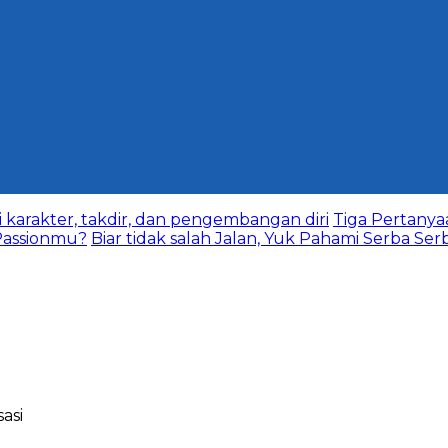
karakter, takdir, dan pengembangan diri
Tiga Pertany
assionmu?
Biar tidak salah Jalan, Yuk Pahami Serba Ser