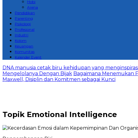
Hobi
Arena
Pendidikan
Parenting
Psikologi
Profesional
Industri
Kolom
Keuangan
Komunitas
Kalender Event
DNA manusia cetak biru kehidupan yang menginspirasi 
Mengelolanya Dengan Bijak
Bagaimana Menemukan P
Maxwell, Disiplin dan Komitmen sebagai Kunci
Topik
Emotional Intelligence