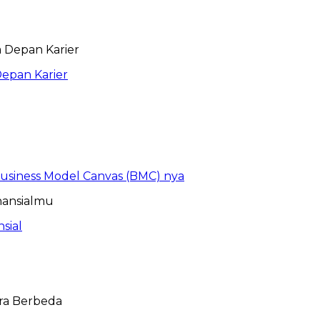
epan Karier
 Business Model Canvas (BMC) nya
sial