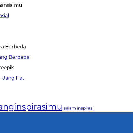
sial
ang Berbeda
 Uang Fiat
anginspirasimu
salam inspirasi