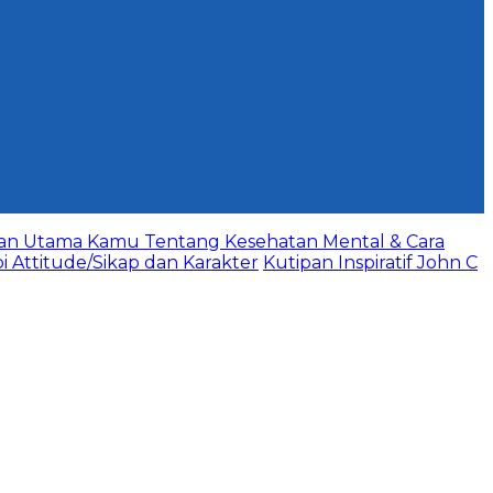
aan Utama Kamu Tentang Kesehatan Mental & Cara
bi Attitude/Sikap dan Karakter
Kutipan Inspiratif John C