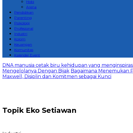
Hobi
Arena
Pendidikan
Parenting
Psikologi
Profesional
Industri
Kolom
Keuangan
Komunitas
Kalender Event
DNA manusia cetak biru kehidupan yang menginspirasi 
Mengelolanya Dengan Bijak
Bagaimana Menemukan P
Maxwell, Disiplin dan Komitmen sebagai Kunci
Topik
Eko Setiawan