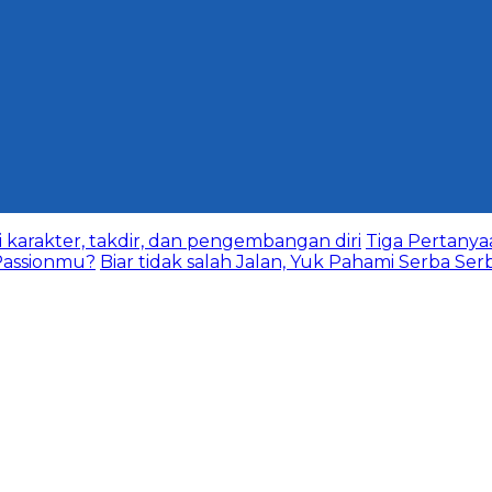
karakter, takdir, dan pengembangan diri
Tiga Pertany
assionmu?
Biar tidak salah Jalan, Yuk Pahami Serba Ser