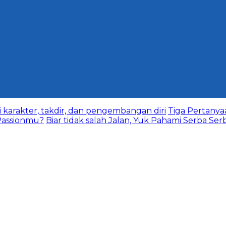
karakter, takdir, dan pengembangan diri
Tiga Pertany
assionmu?
Biar tidak salah Jalan, Yuk Pahami Serba Ser