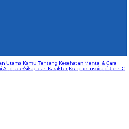
aan Utama Kamu Tentang Kesehatan Mental & Cara
bi Attitude/Sikap dan Karakter
Kutipan Inspiratif John C