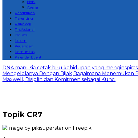
Hobi
Arena
Pendidikan
Parenting
Psikologi
Profesional
Industri
Kolom
Keuangan
Komunitas
Kalender Event
DNA manusia cetak biru kehidupan yang menginspirasi 
Mengelolanya Dengan Bijak
Bagaimana Menemukan P
Maxwell, Disiplin dan Komitmen sebagai Kunci
Topik
CR7