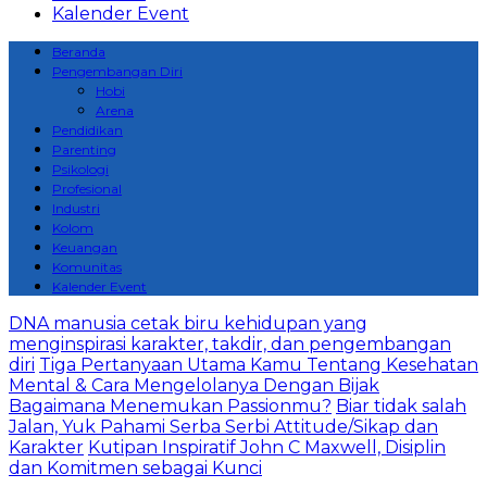
Kalender Event
Beranda
Pengembangan Diri
Hobi
Arena
Pendidikan
Parenting
Psikologi
Profesional
Industri
Kolom
Keuangan
Komunitas
Kalender Event
DNA manusia cetak biru kehidupan yang
menginspirasi karakter, takdir, dan pengembangan
diri
Tiga Pertanyaan Utama Kamu Tentang Kesehatan
Mental & Cara Mengelolanya Dengan Bijak
Bagaimana Menemukan Passionmu?
Biar tidak salah
Jalan, Yuk Pahami Serba Serbi Attitude/Sikap dan
Karakter
Kutipan Inspiratif John C Maxwell, Disiplin
dan Komitmen sebagai Kunci