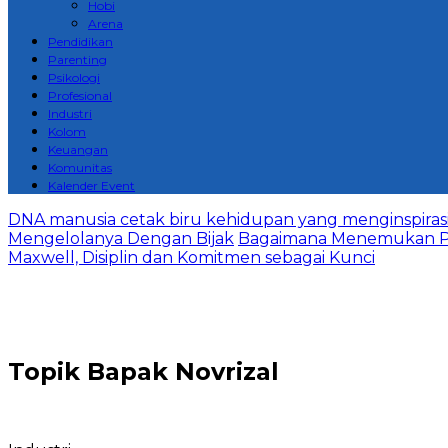
Hobi
Arena
Pendidikan
Parenting
Psikologi
Profesional
Industri
Kolom
Keuangan
Komunitas
Kalender Event
DNA manusia cetak biru kehidupan yang menginspirasi 
Mengelolanya Dengan Bijak
Bagaimana Menemukan P
Maxwell, Disiplin dan Komitmen sebagai Kunci
Topik
Bapak Novrizal