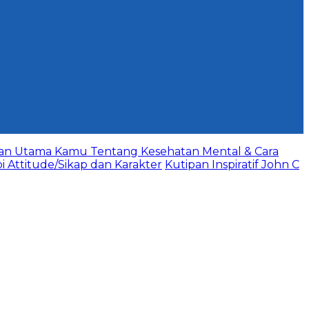
aan Utama Kamu Tentang Kesehatan Mental & Cara
bi Attitude/Sikap dan Karakter
Kutipan Inspiratif John C