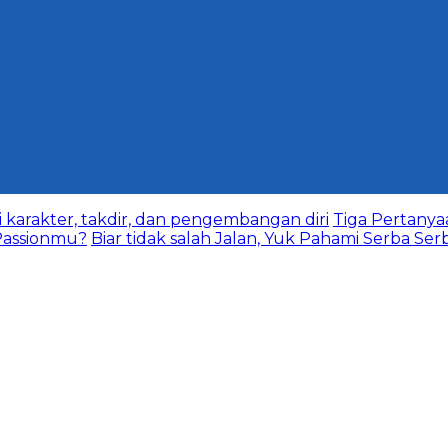
karakter, takdir, dan pengembangan diri
Tiga Pertany
assionmu?
Biar tidak salah Jalan, Yuk Pahami Serba Ser