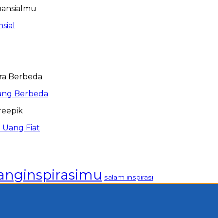
sial
ang Berbeda
 Uang Fiat
anginspirasimu
salam inspirasi