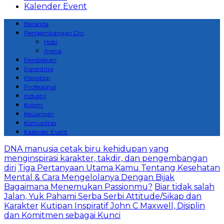
Kalender Event
Beranda
Pengembangan Diri
Hobi
Arena
Pendidikan
Parenting
Psikologi
Profesional
Industri
Kolom
Keuangan
Komunitas
Kalender Event
DNA manusia cetak biru kehidupan yang
menginspirasi karakter, takdir, dan pengembangan
diri
Tiga Pertanyaan Utama Kamu Tentang Kesehatan
Mental & Cara Mengelolanya Dengan Bijak
Bagaimana Menemukan Passionmu?
Biar tidak salah
Jalan, Yuk Pahami Serba Serbi Attitude/Sikap dan
Karakter
Kutipan Inspiratif John C Maxwell, Disiplin
dan Komitmen sebagai Kunci