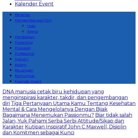
Kalender Event
Beranda
Pengembangan Diri
Hobi
Arena
Pendidikan
Parenting
Psikologi
Profesional
Industri
Kolom
Keuangan
Komunitas
Kalender Event
DNA manusia cetak biru kehidupan yang
menginspirasi karakter, takdir, dan pengembangan
diri
Tiga Pertanyaan Utama Kamu Tentang Kesehatan
Mental & Cara Mengelolanya Dengan Bijak
Bagaimana Menemukan Passionmu?
Biar tidak salah
Jalan, Yuk Pahami Serba Serbi Attitude/Sikap dan
Karakter
Kutipan Inspiratif John C Maxwell, Disiplin
dan Komitmen sebagai Kunci